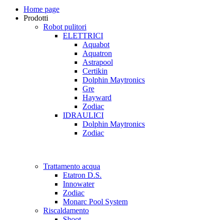
Home page
Prodotti
Robot pulitori
ELETTRICI
Aquabot
Aquatron
Astrapool
Certikin
Dolphin Maytronics
Gre
Hayward
Zodiac
IDRAULICI
Dolphin Maytronics
Zodiac
Trattamento acqua
Etatron D.S.
Innowater
Zodiac
Monarc Pool System
Riscaldamento
Shoot