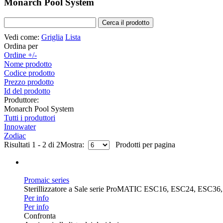
Monarch Pool System
Vedi come:
Griglia
Lista
Ordina per
Ordine +/-
Nome prodotto
Codice prodotto
Prezzo prodotto
Id del prodotto
Produttore:
Monarch Pool System
Tutti i produttori
Innowater
Zodiac
Risultati 1 - 2 di 2
Mostra:
Prodotti per pagina
Promaic series
Sterillizzatore a Sale serie ProMATIC ESC16, ESC24, ESC36
Per info
Per info
Confronta