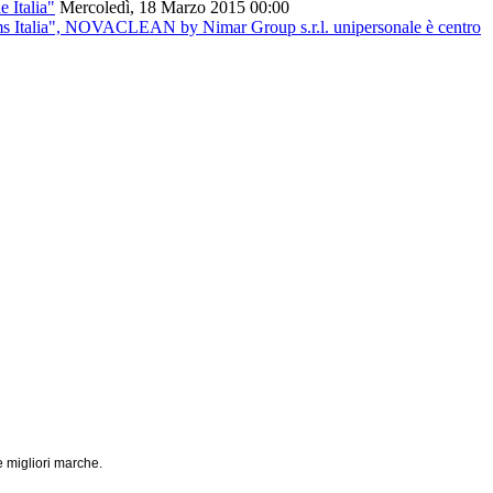
 Italia"
Mercoledì, 18 Marzo 2015 00:00
s Italia", NOVACLEAN by Nimar Group s.r.l. unipersonale è centro
e migliori marche.