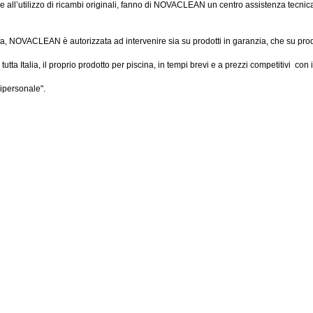
li e all’utilizzo di ricambi originali, fanno di NOVACLEAN un centro assistenza tecni
uta, NOVACLEAN è autorizzata ad intervenire sia su prodotti in garanzia, che su prodot
tta Italia, il proprio prodotto per piscina, in tempi brevi e a prezzi competitivi con i
nipersonale".