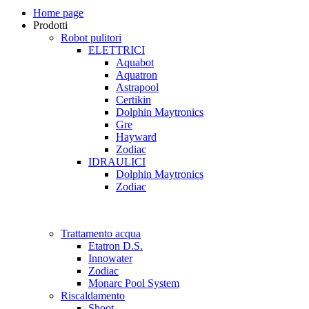
Home page
Prodotti
Robot pulitori
ELETTRICI
Aquabot
Aquatron
Astrapool
Certikin
Dolphin Maytronics
Gre
Hayward
Zodiac
IDRAULICI
Dolphin Maytronics
Zodiac
Trattamento acqua
Etatron D.S.
Innowater
Zodiac
Monarc Pool System
Riscaldamento
Shoot