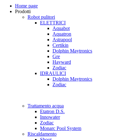
Home page
Prodotti
Robot pulitori
ELETTRICI
Aquabot
Aquatron
Astrapool
Certikin
Dolphin Maytronics
Gre
Hayward
Zodiac
IDRAULICI
Dolphin Maytronics
Zodiac
Trattamento acqua
Etatron D.S.
Innowater
Zodiac
Monarc Pool System
Riscaldamento
Shoot