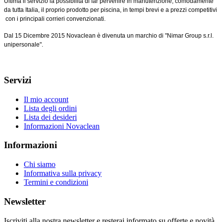
Ultima il servizio la possibilità di far pervenire in manutenzione, comodamente
da tutta Italia, il proprio prodotto per piscina, in tempi brevi e a prezzi competitivi
con i principali corrieri convenzionati.
Dal 15 Dicembre 2015 Novaclean è divenuta un marchio di "Nimar Group s.r.l.
unipersonale".
Servizi
Il mio account
Lista degli ordini
Lista dei desideri
Informazioni Novaclean
Informazioni
Chi siamo
Informativa sulla privacy
Termini e condizioni
Newsletter
Iscriviti alla nostra newsletter e resterai informato su offerte e novità