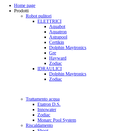
Home page
Prodotti
Robot pulitori
ELETTRICI
Aquabot
Aquatron
Astrapool
Certikin
Dolphin Maytronics
Gre
Hayward
Zodiac
IDRAULICI
Dolphin Maytronics
Zodiac
Trattamento acqua
Etatron D.S.
Innowater
Zodiac
Monarc Pool System
Riscaldamento
Shoot