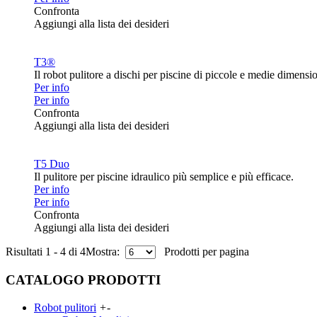
Confronta
Aggiungi alla lista dei desideri
T3®
Il robot pulitore a dischi per piscine di piccole e medie dimensio
Per info
Per info
Confronta
Aggiungi alla lista dei desideri
T5 Duo
Il pulitore per piscine idraulico più semplice e più efficace.
Per info
Per info
Confronta
Aggiungi alla lista dei desideri
Risultati 1 - 4 di 4
Mostra:
Prodotti per pagina
CATALOGO PRODOTTI
Robot pulitori
+
-