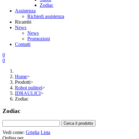
Zodiac
Assistenza
Richiedi assistenza
Ricambi
News
News
Promozioni
Contatti
0
0
Home
>
Prodotti
>
Robot pulitori
>
IDRAULICI
>
Zodiac
Zodiac
Vedi come:
Griglia
Lista
Ordina per