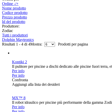
Ordine -/+
Nome prodotto
Codice prodotto
Prezzo prodotto
Id del prodotto
Produttore:
Zodiac
Tutti i produttori
Dolphin Maytronics
Risultati 1 - 4 di 4
Mostra:
Prodotti per pagina
Kontiki 2
Il pulitore per piscine a dischi dedicato alle piscine fuori terra,
Per info
Per info
Confronta
Aggiungi alla lista dei desideri
MX™ 8
Il robot idraulico per piscine più performante della gamma Zodi
Per info
Per info